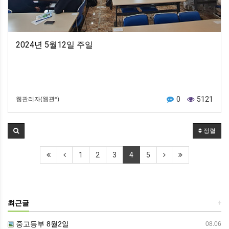
2024년 5월12일 주일
0
5121
웹관리자(웹관*)
정렬
1
2
3
4
5
최근글
+
중고등부 8월2일
08.06