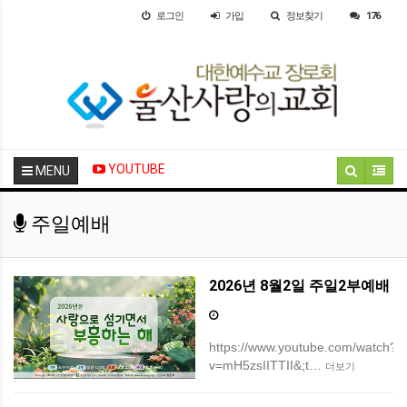
로그인
가입
정보찾기
176
YOUTUBE
MENU
주일예배
2026년 8월2일 주일2부예배
https://www.youtube.com/watch?
v=mH5zsIITTII&;t…
더보기