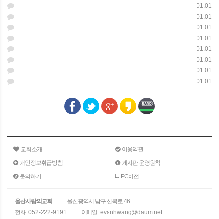
01.01
01.01
01.01
01.01
01.01
01.01
01.01
01.01
교회소개
이용약관
개인정보취급방침
게시판 운영원칙
문의하기
PC버전
울산사랑의교회
울산광역시 남구 신복로 46
전화 :
052-222-9191
이메일 :
evanhwang@daum.net