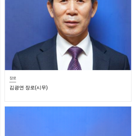
장로
김광연 장로(시무)