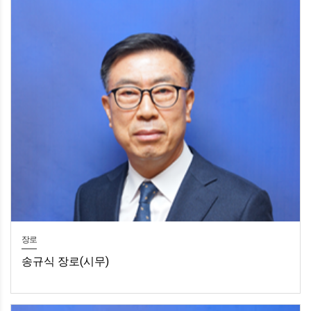
장로
송규식 장로(시무)