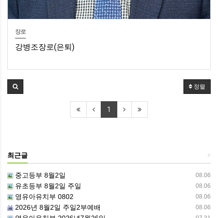
장로
강병조장로(은퇴)
정렬
1
최근글
+
중고등부 8월2일
08.06
유초등부 8월2일 주일
08.06
영유아유치부 0802
08.06
2026년 8월2일 주일2부예배
08.06
영유아유치부 2026년7월26일
07.31