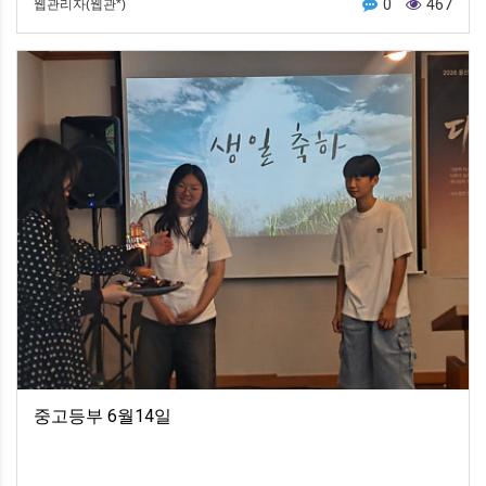
0
467
웹관리자(웹관*)
중고등부 6월14일