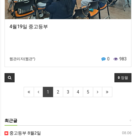
4월19일 중고등부
0
983
웹관리자(웹관*)
정렬
1
2
3
4
5
최근글
+
중고등부 8월2일
08.06