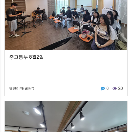
중고등부 8월2일
0
20
웹관리자(웹관*)