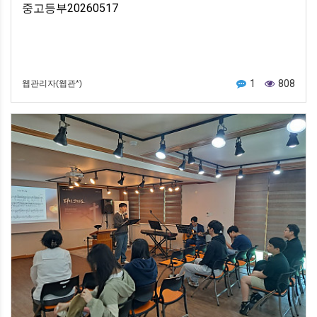
중고등부20260517
1
808
웹관리자(웹관*)