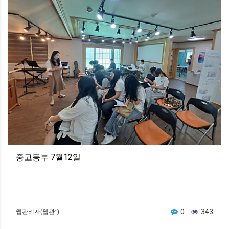
중고등부 7월12일
0
343
웹관리자(웹관*)