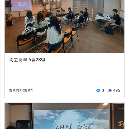
중고등부 6월28일
0
495
웹관리자(웹관*)