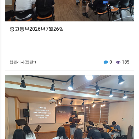
중고등부2026년7월26일
0
185
웹관리자(웹관*)