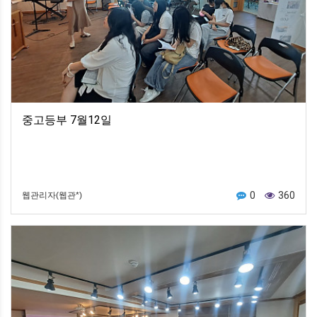
중고등부 7월12일
0
360
웹관리자(웹관*)