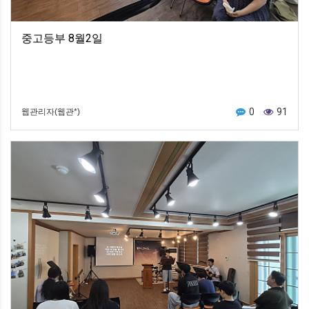
중고등부 8월2일
0
91
웹관리자(웹관*)