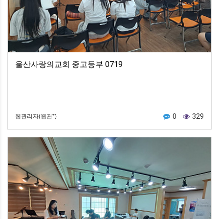
울산사랑의교회 중고등부 0719
0
329
웹관리자(웹관*)