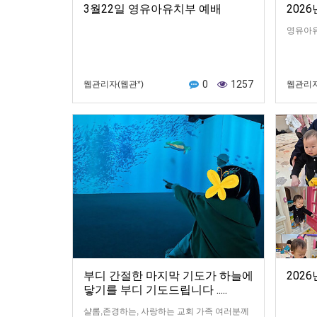
3월22일 영유아유치부 예배
202
영유아
0
1257
웹관리자(웹관*)
웹관리자
부디 간절한 마지막 기도가 하늘에
202
닿기를 부디 기도드립니다 .....
샬롬,존경하는, 사랑하는 교회 가족 여러분께