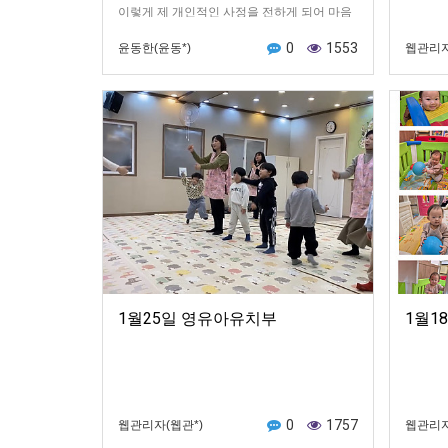
이렇게 제 개인적인 사정을 전하게 되어 마음
이 무겁습니다.부족한 글이지만 끝까지 읽어
0
1553
윤동한(윤동*)
웹관리자
주신다면 진심으로 감사드리겠습니다.저는 4
평남짓한 …
1월25일 영유아유치부
1월1
0
1757
웹관리자(웹관*)
웹관리자