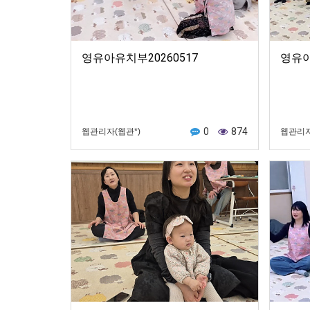
영유아유치부20260517
영유아
0
874
웹관리자(웹관*)
웹관리자