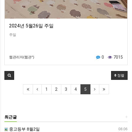
2024년 5월26일 주일
주일
0
7015
웹관리자(웹관*)
정렬
1
2
3
4
5
최근글
+
중고등부 8월2일
08.06