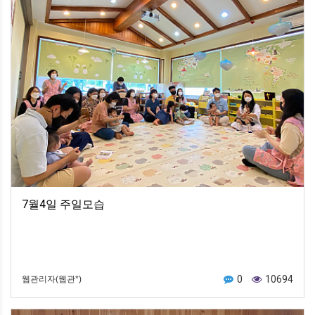
7월4일 주일모습
0
10694
웹관리자(웹관*)