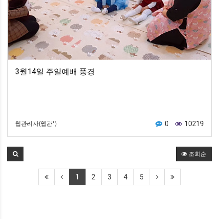
3월14일 주일예배 풍경
0
10219
웹관리자(웹관*)
조회순
1
2
3
4
5