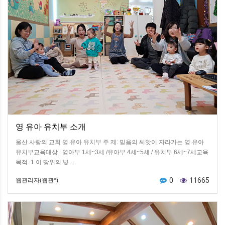
영 유아 유치부 소개
울산 사랑의 교회 영.유아 유치부 주 제: 믿음의 씨앗이 자라가는 영.유아
유치부교육대상 : 영아부 1세~3세 /유아부 4세~5세 / 유치부 6세~7세​교육
목적 :1.이 땅위의 빛…
0
11665
웹관리자(웹관*)