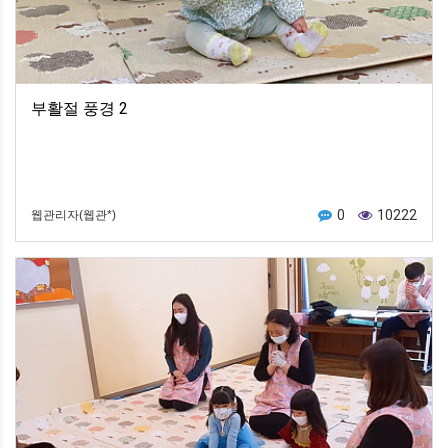
부활절 풍경 2
0
10222
웹관리자(웹관*)