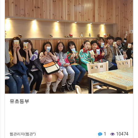
유초등부
1
10474
웹관리자(웹관*)