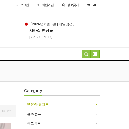
로그인
회원
가입
정보찾기
78
「2026년 8월 8일 | 매일성경」
사라질 영광들
[이사야 21:1-17]
Category
영유아 유치부
8 06:32
유초등부
중고등부