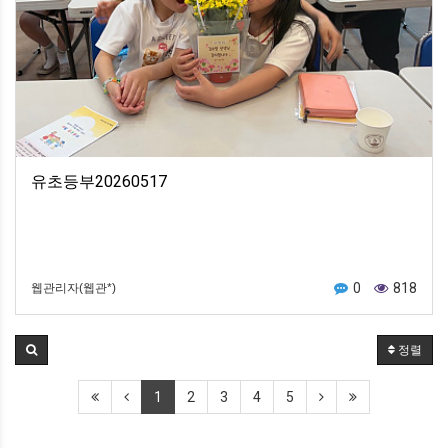
유초등부20260517
0
818
웹관리자(웹관*)
정렬
1
2
3
4
5