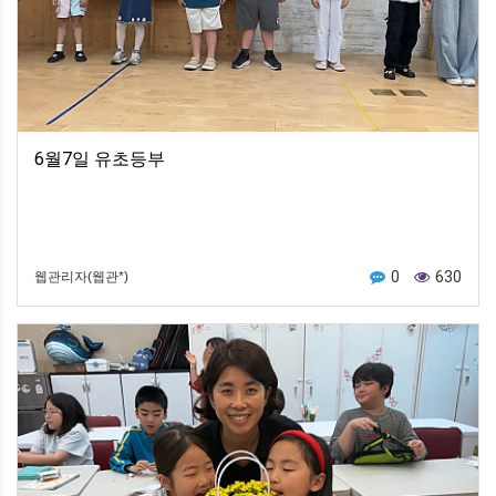
6월7일 유초등부
0
630
웹관리자(웹관*)