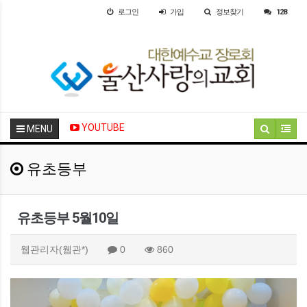
로그인
가입
정보찾기
128
YOUTUBE
MENU
유초등부
유초등부 5월10일
웹관리자(웹관*)
0
860