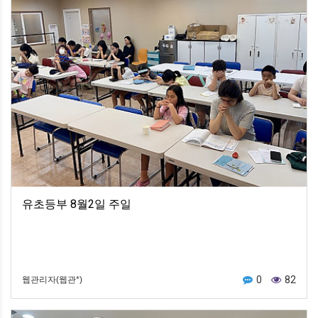
유초등부 8월2일 주일
0
82
웹관리자(웹관*)