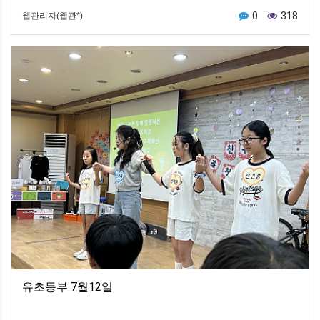
0
318
웹관리자(웹관*)
유초등부 7월12일