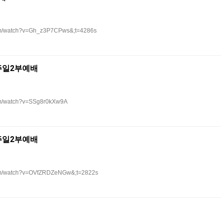
com/watch?v=Gh_z3P7CPws&;t=4286s
 주일2부예배
om/watch?v=SSg8r0kXw9A
 주일2부예배
com/watch?v=OVfZRDZeNGw&;t=2822s