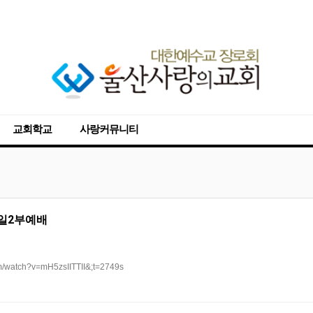
교회학교
사랑커뮤니티
주일2부예배
m/watch?v=mH5zsIITTII&;t=2749s