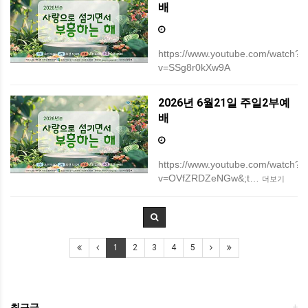
배
https://www.youtube.com/watch?
v=SSg8r0kXw9A
2026년 6월21일 주일2부예
배
https://www.youtube.com/watch?
v=OVfZRDZeNGw&;t…
더보기
1
2
3
4
5
최근글
+