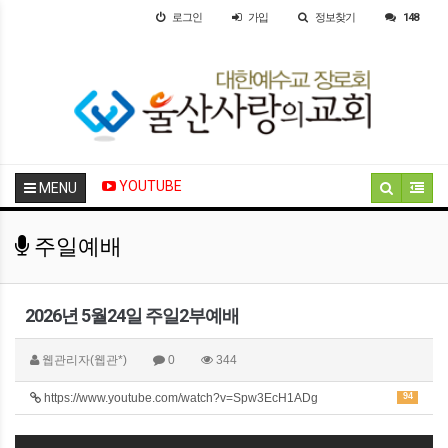
로그인
가입
정보찾기
148
YOUTUBE
MENU
주일예배
2026년 5월24일 주일2부예배
웹관리자(웹관*)
0
344
https://www.youtube.com/watch?v=Spw3EcH1ADg
94