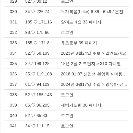
029
52.♡.89.12
로그인
030
34.♡.226.74
누가복음(Luke) 6:39 - 6:49 / 온전한 제자의 길 > 매일QT해요
031
185.♡.171.16
알려드려요 33 페이지
032
98.♡.178.66
로그인
033
185.♡.171.8
유초등부 39 페이지
034
52.♡.58.199
2023년 9월24일 주보 > 알려드려요
035
3.♡.199.128
18년 2월 기도편지 > 310 다니엘 기도
036
35.♡.119.108
2018.01.07 신입생 환영회 > 예향청년PHOTO
037
61.♡.94.109
2024년 3월17일 주일 > 영유아 유치부
038
52.♡.155.146
로그인
039
85.♡.96.205
새벽기도회 30 페이지
040
52.♡.65.83
로그인
041
34.♡.111.15
로그인