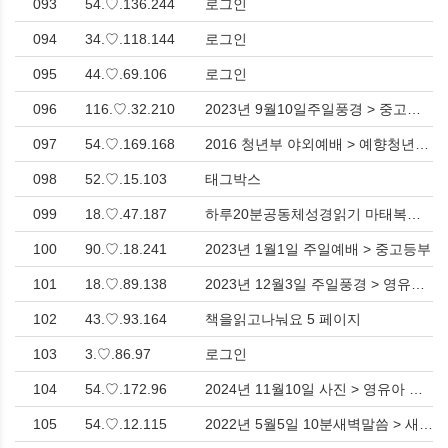
093
54.♡.136.244
로그인
094
34.♡.118.144
로그인
095
44.♡.69.106
로그인
096
116.♡.32.210
2023년 9월10일주일풍경 > 중고등부
097
54.♡.169.168
2016 청년부 야외예배 > 예향청년PHOTO
098
52.♡.15.103
태그박스
099
18.♡.47.187
하루20분공동체성경읽기 마태복음1장-4장 > 교회 행사
100
90.♡.18.241
2023년 1월1일 주일예배 > 중고등부
101
18.♡.89.138
2023년 12월3일 주일풍경 > 영유아 유치부
102
43.♡.93.164
책을읽고나눠요 5 페이지
103
3.♡.86.97
로그인
104
54.♡.172.96
2024년 11월10일 사진 > 영유아 유치부
105
54.♡.12.115
2022년 5월5일 10분새벽말씀 > 새벽기도회