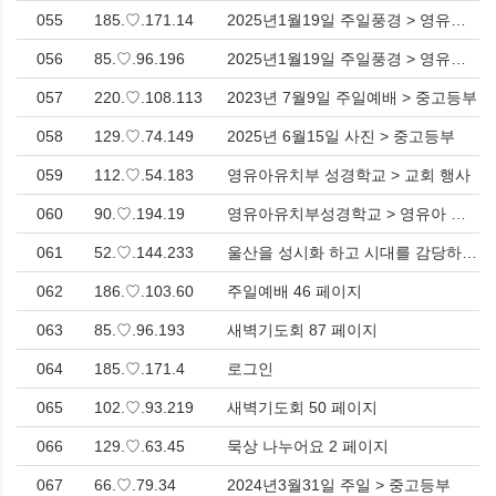
055
185.♡.171.14
2025년1월19일 주일풍경 > 영유아 유치부
056
85.♡.96.196
2025년1월19일 주일풍경 > 영유아 유치부
057
220.♡.108.113
2023년 7월9일 주일예배 > 중고등부
058
129.♡.74.149
2025년 6월15일 사진 > 중고등부
059
112.♡.54.183
영유아유치부 성경학교 > 교회 행사
060
90.♡.194.19
영유아유치부성경학교 > 영유아 유치부
061
52.♡.144.233
울산을 성시화 하고 시대를 감당하는 교회
062
186.♡.103.60
주일예배 46 페이지
063
85.♡.96.193
새벽기도회 87 페이지
064
185.♡.171.4
로그인
065
102.♡.93.219
새벽기도회 50 페이지
066
129.♡.63.45
묵상 나누어요 2 페이지
067
66.♡.79.34
2024년3월31일 주일 > 중고등부