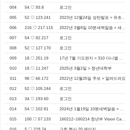
004
54.♡.93.8
로그인
005
52.♡.123.241
2023년 12월24일 성탄발표 > 유초등부
006
216.♡.217.115
2022년 3월8일 10분새벽말씀 > 새벽기도회
007
54.♡.82.217
로그인
008
52.♡.127.170
로그인
009
18.♡.251.19
17년 7월 기도편지 > 310 다니엘 기도
010
18.♡.11.247
2025년 3월2일 > 청년대학부
011
98.♡.66.172
2022년 12월25일 주보 > 알려드려요
012
52.♡.105.244
로그인
013
34.♡.193.60
로그인
014
54.♡.102.81
2024년 1월19일 10분새벽말씀 > 새벽기도회
015
100.♡.57.133
160212~160214 청년부 Vision Camp (Wake vision, Make kingdom of God) > 예향청년PHOTO
016
5.♡.229.74
교회 행사 20 페이지