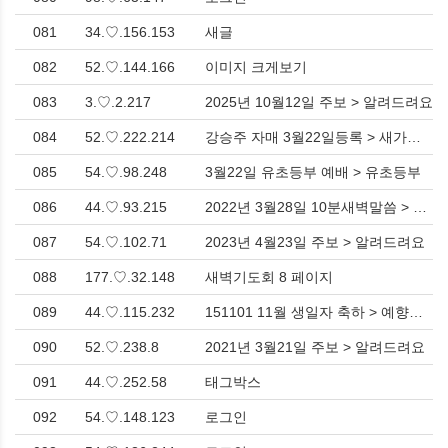
081
34.♡.156.153
새글
082
52.♡.144.166
이미지 크게보기
083
3.♡.2.217
2025년 10월12일 주보 > 알려드려요
084
52.♡.222.214
강승주 자매 3월22일등록 > 새가족환영해요
085
54.♡.98.248
3월22일 유초등부 예배 > 유초등부
086
44.♡.93.215
2022년 3월28일 10분새벽말씀 > 새벽기도회
087
54.♡.102.71
2023년 4월23일 주보 > 알려드려요
088
177.♡.32.148
새벽기도회 8 페이지
089
44.♡.115.232
151101 11월 생일자 축하 > 예향청년PHOTO
090
52.♡.238.8
2021년 3월21일 주보 > 알려드려요
091
44.♡.252.58
태그박스
092
54.♡.148.123
로그인