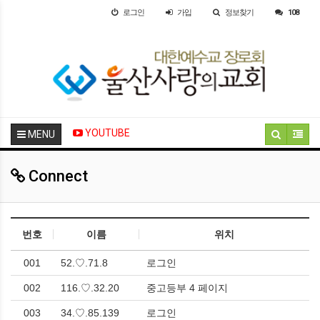
로그인
가입
정보찾기
108
YOUTUBE
MENU
Connect
번호
이름
위치
001
52.♡.71.8
로그인
002
116.♡.32.20
중고등부 4 페이지
003
34.♡.85.139
로그인